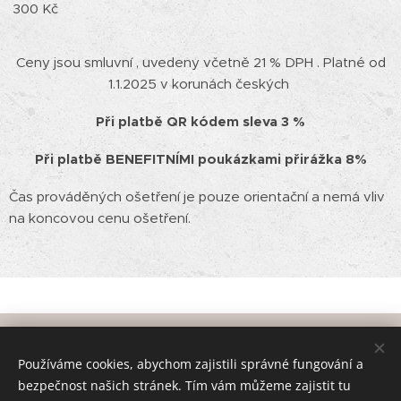
300 Kč
Ceny jsou smluvní , uvedeny včetně 21 % DPH . Platné od
1.1.2025 v korunách českých
Při platbě QR kódem sleva 3 %
Při platbě BENEFITNÍMI poukázkami přirážka 8%
Čas prováděných ošetření je pouze orientační a nemá vliv
na koncovou cenu ošetření.
Ochrana autorských práv. Veškerý grafický a textový obsahový
materiál na tomto webu je chráněn autorským právem a nesmí
Používáme cookies, abychom zajistili správné fungování a
být kopírován a využíván bez souhlasu společnosti. Kdokoli
bezpečnost našich stránek. Tím vám můžeme zajistit tu
takto učiní vystavuje se riziku postihu dle paragrafu