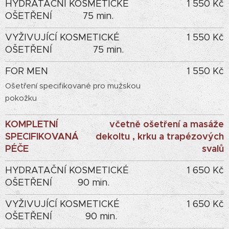
HYDRATAČNÍ KOSMETICKÉ
1 550 Kč
OŠETŘENÍ 75 min.
VYŽIVUJÍCÍ KOSMETICKÉ
1 550 Kč
OŠETŘENÍ 75 min.
FOR MEN
1 550 Kč
Ošetření specifikované pro mužskou
pokožku
KOMPLETNÍ
včetně ošetření a masáže
SPECIFIKOVANÁ
dekoltu , krku a trapézových
PÉČE
svalů
HYDRATAČNÍ KOSMETICKÉ
1 650 Kč
OŠETŘENÍ 90 min.
VYŽIVUJÍCÍ KOSMETICKÉ
1 650 Kč
OŠETŘENÍ 90 min.