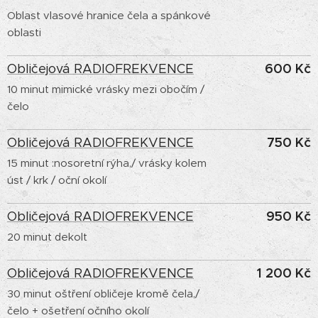
Oblast vlasové hranice čela a spánkové
oblasti
600 Kč
Obličejová RADIOFREKVENCE
10 minut mimické vrásky mezi obočím /
čelo
750 Kč
Obličejová RADIOFREKVENCE
15 minut :nosoretní rýha,/ vrásky kolem
úst / krk / oční okolí
950 Kč
Obličejová RADIOFREKVENCE
20 minut dekolt
1 200 Kč
Obličejová RADIOFREKVENCE
30 minut oštření obličeje kromě čela,/
čelo + ošetření očního okolí