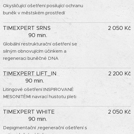
Okysličující ošetření posilující ochranu
buněk v městském prostředí
TIMEXPERT SRNS
2 050 Kč
90 min.
Globální restrukturační ošetření se
silným obnovujícím účinkem a
regeneraci buněčné DNA
TIMEXPERT LIFT
_IN
2 200 Kč
90 min.
Litingové ošetření INSPIROVANÉ
MESONITĚMI navrací hustotu pleti
TIMEXPERT WHITE
2 050 Kč
90 min.
Depigmentační ,regenerační ošetření s