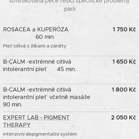
sofistikovaná péče řešící specifické problémy
pleti
1 750 Kč
ROSACEA a KUPERÓZA
60 min.
Pleť citlivá s žilkami a záněty
1 650 Kč
B-CALM -extrémně citlivá
intolerantní pleť 45 min.
1 800 Kč
B-CALM -extrémně citlivá
intolerantní pleť včetně masáže
90 min.
2 050 Kč
EXPERT LAB - PIGMENT
THERAPY
intenzivní depigmentační systém