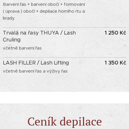
Barvení řas + barvení obočí + formování
( úprava ) obočí + depilace horního rtu a
brady
1 250 Kč
Trvalá na řasy THUYA / Lash
Cruling
včetně barvení řas
1 350 Kč
LASH FILLER / Lash Lifting
včetně barvení řas a výživy řas
Ceník depilace