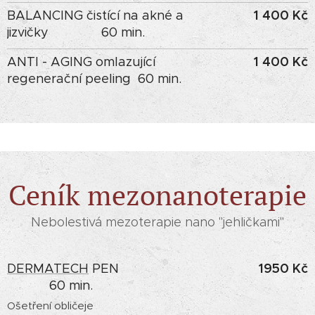
1 400 Kč
BALANCING čistící na akné a
jizvičky 60 min.
1 400 Kč
ANTI - AGING omlazující
regenerační peeling 60 min.
Ceník mezonanoterapie
Nebolestivá mezoterapie nano "jehličkami"
1950 Kč
DERMATECH
PEN
60 min.
Ošetření obličeje