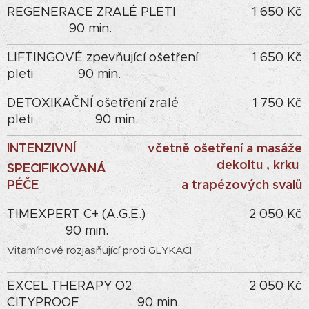
REGENERACE ZRALÉ PLETI
1 650 Kč
90 min.
LIFTINGOVÉ zpevňující ošetření
1 650 Kč
pleti 90 min.
DETOXIKAČNÍ ošetření zralé
1 750 Kč
pleti 90 min.
INTENZIVNÍ
včetně ošetření a masáže
dekoltu , krku
SPECIFIKOVANÁ
PÉČE
a trapézových svalů
TIMEXPERT C+ (A.G.E.)
2 050 Kč
90 min.
Vitamínové rozjasňující proti GLYKACI
EXCEL THERAPY O2
2 050 Kč
CITYPROOF 90 min.