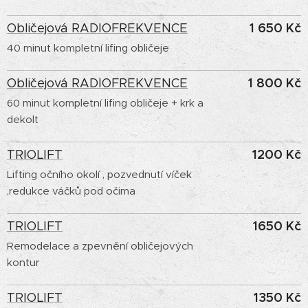
1 650 Kč
Obličejová RADIOFREKVENCE
40 minut kompletní lifing obličeje
1 800 Kč
Obličejová RADIOFREKVENCE
60 minut kompletní lifing obličeje + krk a
dekolt
1200 Kč
TRIOLIFT
Lifting očního okolí , pozvednutí víček
,redukce váčků pod očima
1650 Kč
TRIOLIFT
Remodelace a zpevnění obličejových
kontur
1350 Kč
TRIOLIFT