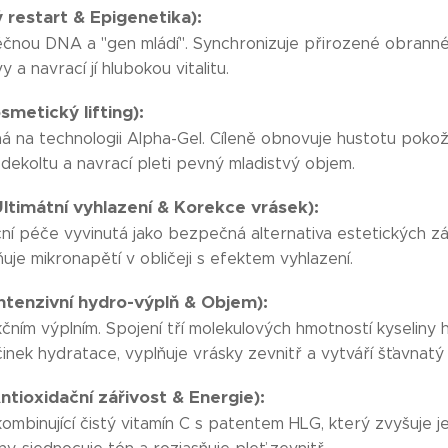
restart & Epigenetika):
ěčnou DNA a "gen mládí". Synchronizuje přirozené obrann
 a navrací jí hlubokou vitalitu.
metický lifting):
ná na technologii Alpha-Gel. Cíleně obnovuje hustotu pokož
 dekoltu a navrací pleti pevný mladistvý objem.
ltimátní vyhlazení & Korekce vrásek):
péče vyvinutá jako bezpečná alternativa estetických zákr
ňuje mikronapětí v obličeji s efektem vyhlazení.
ntenzivní hydro-výplň & Objem):
kčním výplním. Spojení tří molekulových hmotností kyseliny
inek hydratace, vyplňuje vrásky zevnitř a vytváří šťavnatý
tioxidační zářivost & Energie):
kombinující čistý vitamín C s patentem HLG, který zvyšuje 