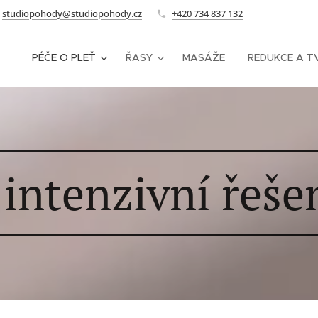
studiopohody@studiopohody.cz
+420 734 837 132
PÉČE O PLEŤ
ŘASY
MASÁŽE
REDUKCE A T
intenzivní řešen