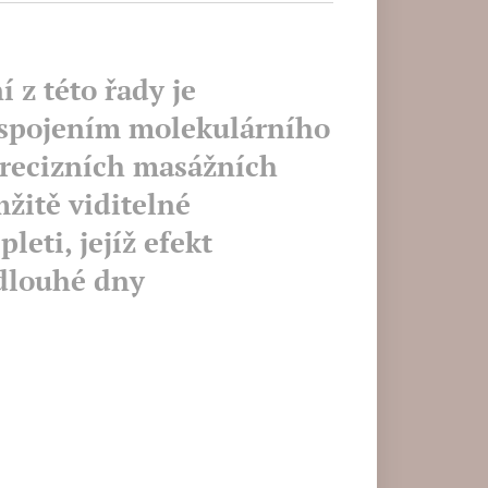
 z této řady je
spojením molekulárního
precizních masážních
mžitě viditelné
leti, jejíž efekt
 dlouhé dny