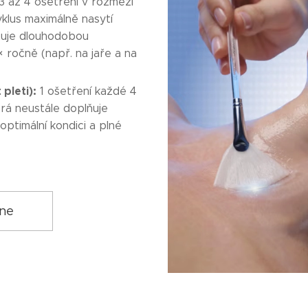
3 až 4 ošetření v rozmezí
yklus maximálně nasytí
rtuje dlouhodobou
× ročně (např. na jaře a na
pleti):
1 ošetření každé 4
erá neustále doplňuje
optimální kondici a plné
ine