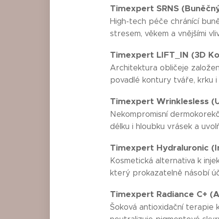
Timexpert SRNS (Buněčný 
High-tech péče chránící bun
stresem, věkem a vnějšími vlivy
Timexpert LIFT_IN (3D Kos
Architektura obličeje založe
povadlé kontury tváře, krku i
Timexpert Wrinklesless (U
Nekompromisní dermokorekční 
délku i hloubku vrásek a uvol
Timexpert Hydraluronic (I
Kosmetická alternativa k inje
který prokazatelně násobí úč
Timexpert Radiance C+ (An
Šoková antioxidační terapie 