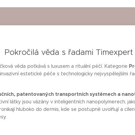
Pokročilá věda s řadami Timexpert
Pr
čková věda potkává s luxusem a rituální péčí. Kategorie
nvazivní estetické péče s technologicky nejvyspělejšími ř
učních, patentovaných transportních systémech a nano
tivní látky jsou vázány v inteligentních nanopolymerech, jak
onikají hluboko do dermis, kde se postupně uvolňují a cíle
sy.