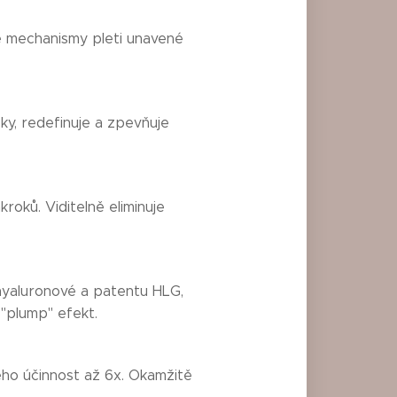
é mechanismy pleti unavené
ky, redefinuje a zpevňuje
oků. Viditelně eliminuje
 hyaluronové a patentu HLG,
 "plump" efekt.
jeho účinnost až 6x. Okamžitě