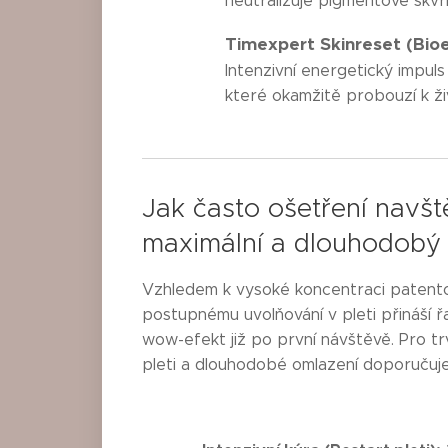
neutralizuje pigmentové skvrn
Timexpert Skinreset (Bio
Intenzivní energetický impul
které okamžitě probouzí k ži
Jak často ošetření navšt
maximální a dlouhodobý 
Vzhledem k vysoké koncentraci patentov
postupnému uvolňování v pleti přináší 
wow-efekt již po první návštěvě. Pro t
pleti a dlouhodobé omlazení doporučuj