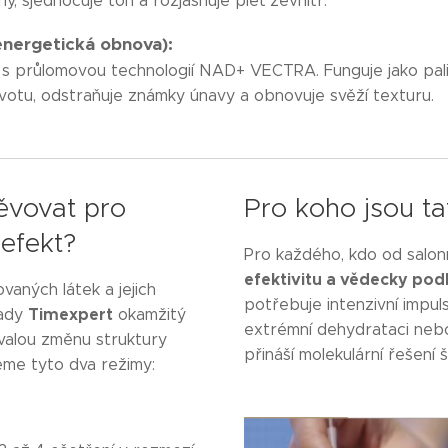
y, sjednocuje tón a rozjasňuje pleť zevnitř.
energetická obnova):
s s průlomovou technologií NAD+ VECTRA. Funguje jako pal
votu, odstraňuje známky únavy a obnovuje svěží texturu.
ěvovat pro
Pro koho jsou ta
efekt?
Pro každého, kdo od salo
efektivitu a vědecky pod
aných látek a jejich
potřebuje intenzivní impuls
Timexpert
řady
okamžitý
extrémní dehydrataci neb
rvalou změnu struktury
přináší molekulární řešení 
eme tyto dva režimy: