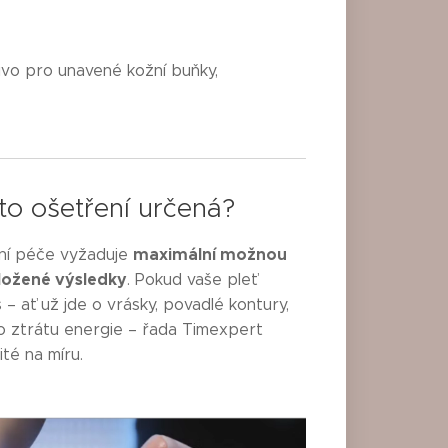
ivo pro unavené kožní buňky,
to ošetření určená?
maximální možnou
nní péče vyžaduje
ložené výsledky
. Pokud vaše pleť
 – ať už jde o vrásky, povadlé kontury,
o ztrátu energie – řada Timexpert
šité na míru.