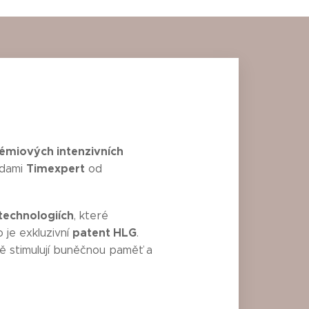
émiových intenzivních
Timexpert
adami
od
technologiích
, které
patent HLG
o je exkluzivní
.
ně stimulují buněčnou paměť a