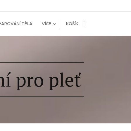
VAROVÁNÍ TĚLA
VÍCE
KOŠÍK
í pro pleť