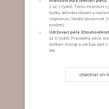
Intenzivní kúra (Restart pleti):
2 až 3 týdnů. Tento intenzivní c
buňky aktivními látkami a nasta
regeneraci. Ideální absolvovat 2
podzim).
Udržovací péče (Dlouhověkost 
až 6 týdnů. Pravidelná péče, kt
buňkám energii a udržuje pleť v 
síle.
objednat on-l